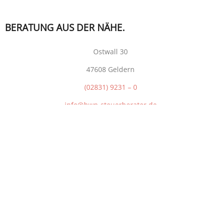
BERATUNG AUS DER NÄHE.
Ostwall 30
47608 Geldern
(02831) 9231 – 0
info@bwp-steuerberater.de
ANFAHRT
© 2026 Bormann Wiemann Steuerberater PartG mbB – Alle
Rechte vorbehalten.
DATENSCHUTZERKLÄRUNG
IMPRESSUM